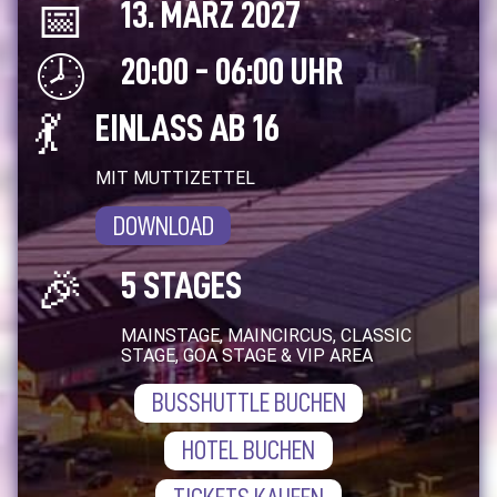
📅
13. MÄRZ 2027
🕗
20:00 - 06:00 UHR
💃
EINLASS AB 16
MIT MUTTIZETTEL
DOWNLOAD
🎉
5 STAGES
MAINSTAGE, MAINCIRCUS, CLASSIC
STAGE, GOA STAGE & VIP AREA
BUSSHUTTLE BUCHEN
HOTEL BUCHEN